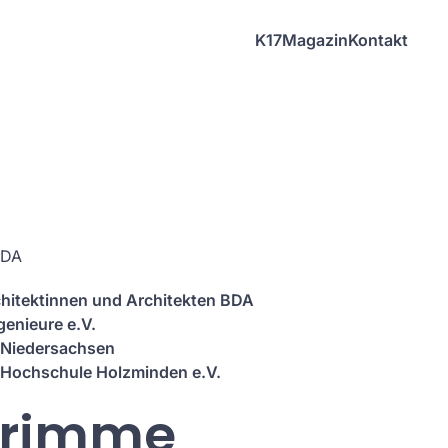
K17
Magazin
Kontakt
BDA
hitektinnen und Architekten BDA
genieure e.V.
 Niedersachsen
 Hochschule Holzminden e.V.
Grimme