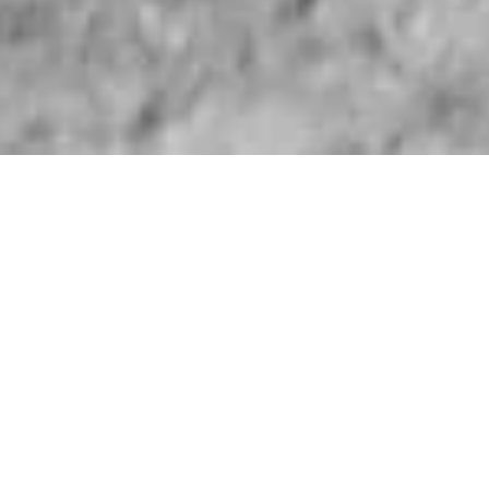
Im Rahmen dieses Projekts wurde ein
Modernisierungskonzept entwickelt, um eine
historische Villa zu revitalisieren und ihre einzigartige
Ausstrahlung mit zeitgemäßem Wohnkomfort zu
vereinen. Die historischen Qualitäten der Villa wurden
sorgfältig herausgearbeitet und in den Mittelpunkt
gestellt. Ergänzt wurde dies durch die Gestaltung eines
modernen Wohn- und Möblierungskonzepts, das
harmonisch mit der Geschichte des Gebäudes
korrespondiert.