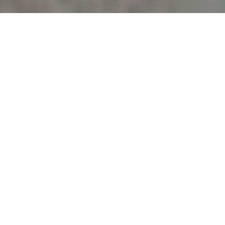
B10 – Minimal Urban Living in
historischem Ambiente
In einem ehemaligen, denkmalgeschützten
Krankenhaus entstehen unter dem Konzept
„Minimal
Urban Living“
moderne
Micro-Apartments
, die
urbanes Wohnen neu definieren. Durch den gezielten
Einbau von
Raumzellen
werden kompakte, funktionale
Wohneinheiten geschaffen – ohne die historische
Raumstruktur oder die wertvollen Materialien des
Gebäudes zu verändern.